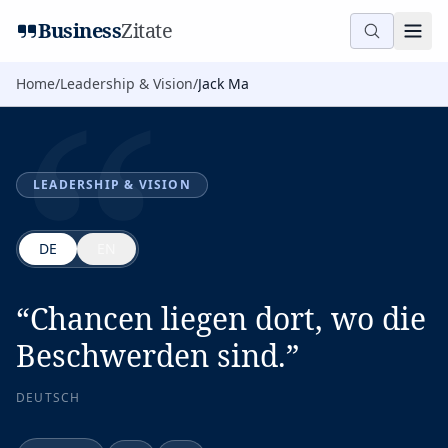
“
Business
Zitate
Home
/
Leadership & Vision
/
Jack Ma
LEADERSHIP & VISION
DE
EN
“
Chancen liegen dort, wo die
Beschwerden sind.
”
DEUTSCH