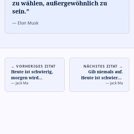
zu wählen, außergewöhnlich zu
sein.
”
—
Elon Musk
← VORHERIGES ZITAT
NÄCHSTES ZITAT →
Heute ist schwierig,
Gib niemals auf.
morgen wird
Heute ist schwierig,
—
Jack Ma
—
Jack Ma
schlimmer, aber
morgen wird
übermorgen wird es
schlimmer, aber
Sonnenschein
…
übermorgen wir
…