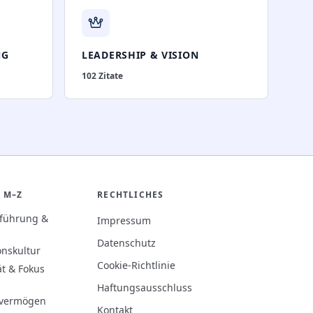
NG
LEADERSHIP & VISION
102
Zitate
 M–Z
RECHTLICHES
rführung &
Impressum
Datenschutz
onskultur
Cookie-Richtlinie
ät & Fokus
Haftungsausschluss
evermögen
Kontakt