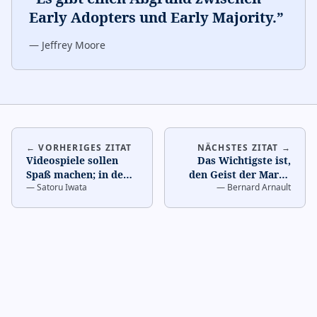
Early Adopters und Early Majority.
”
—
Jeffrey Moore
← VORHERIGES ZITAT
NÄCHSTES ZITAT →
Videospiele sollen
Das Wichtigste ist,
Spaß machen; in dem
den Geist der Marke
—
Satoru Iwata
—
Bernard Arnault
Moment, in dem du
zu bewahren.
…
anfängst, über
Verkaufs
…