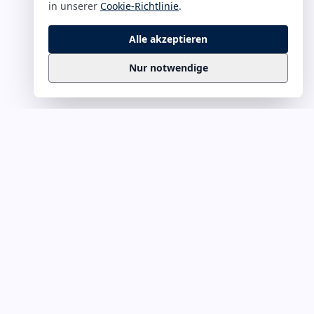
in unserer
Cookie-Richtlinie
.
Alle akzeptieren
Nur notwendige
Business
Zitate
Die kuratierte Sammlung inspirierender
Business-Zitate für Präsentationen, Keynotes
und Führungskommunikation. Täglich
erweitert, redaktionell geprüft.
Ein Projekt von
Leuchter.ORG
Business-Zitate für Webmaster