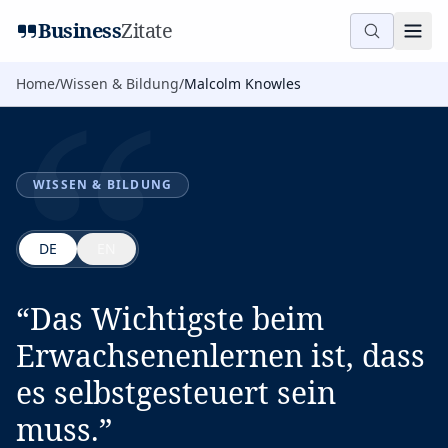
“
Business
Zitate
Home
/
Wissen & Bildung
/
Malcolm Knowles
WISSEN & BILDUNG
DE
EN
“
Das Wichtigste beim
Erwachsenenlernen ist, dass
es selbstgesteuert sein
muss.
”