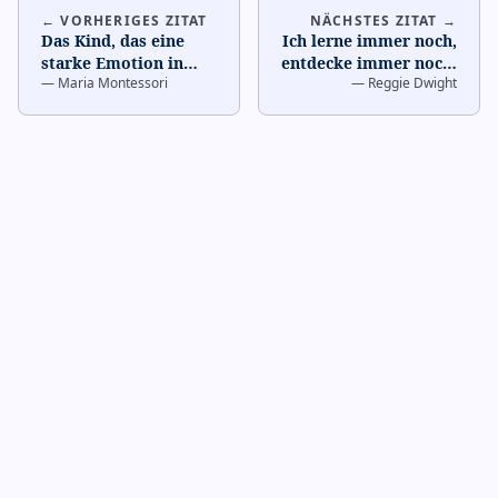
← VORHERIGES ZITAT
NÄCHSTES ZITAT →
Das Kind, das eine
Ich lerne immer noch,
starke Emotion in
entdecke immer noch,
—
Maria Montessori
—
Reggie Dwight
seinem Herzen
was es bedeutet zu
gespürt hat,
leben.
…
hinterlässt eine
…