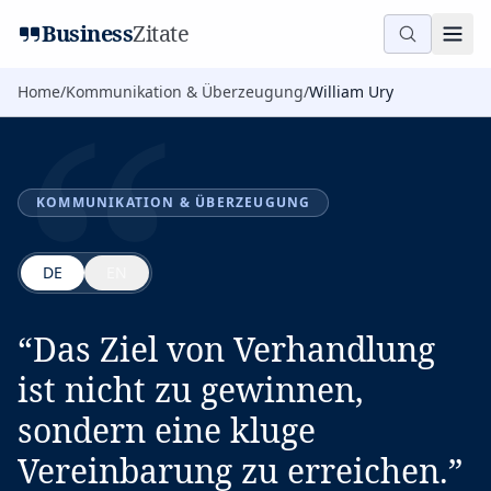
“
Business
Zitate
Home
/
Kommunikation & Überzeugung
/
William Ury
KOMMUNIKATION & ÜBERZEUGUNG
DE
EN
“
Das Ziel von Verhandlung
ist nicht zu gewinnen,
sondern eine kluge
Vereinbarung zu erreichen.
”