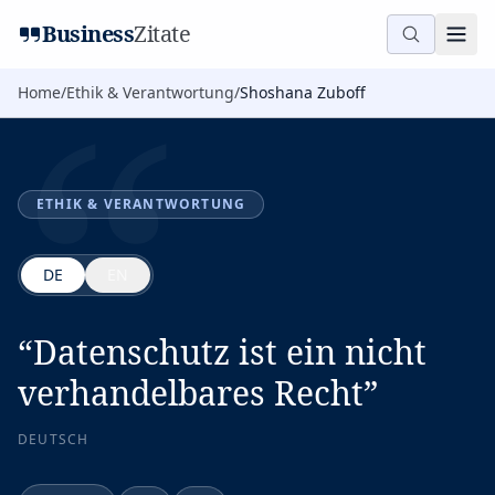
“
Business
Zitate
Home
/
Ethik & Verantwortung
/
Shoshana Zuboff
ETHIK & VERANTWORTUNG
DE
EN
“
Datenschutz ist ein nicht
verhandelbares Recht
”
DEUTSCH