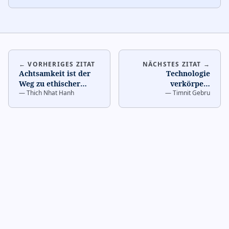
← VORHERIGES ZITAT
NÄCHSTES ZITAT →
Achtsamkeit ist der
Technologie
Weg zu ethischer
verkörpert
—
Thich Nhat Hanh
—
Timnit Gebru
Handlung
…
Schöpferwerte
…