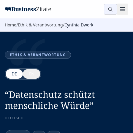
“
Business
Zitate
Home
/
Ethik & Verantwortung
/
Cynthia Dwork
ETHIK & VERANTWORTUNG
DE
EN
“
Datenschutz schützt
menschliche Würde
”
DEUTSCH