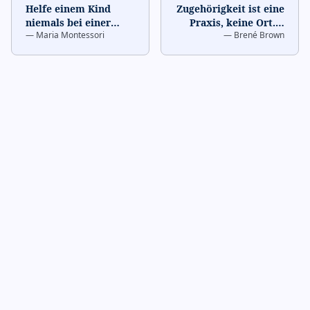
Helfe einem Kind
Zugehörigkeit ist eine
niemals bei einer
Praxis, keine Ort.
…
—
Maria Montessori
—
Brené Brown
Aufgabe, von der es
glaubt, sie bewältigen
zu
…