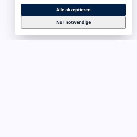
Alle akzeptieren
Nur notwendige
Business
Zitate
Die kuratierte Sammlung inspirierender
Business-Zitate für Präsentationen, Keynotes
und Führungskommunikation. Täglich
erweitert, redaktionell geprüft.
Ein Projekt von
Leuchter.ORG
Business-Zitate für Webmaster