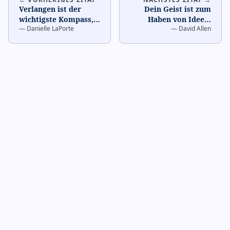
Verlangen ist der
Dein Geist ist zum
wichtigste Kompass,
Haben von Ideen,
—
Danielle LaPorte
—
David Allen
den du besitzt.
…
nicht zum Halten von
ihnen.
…