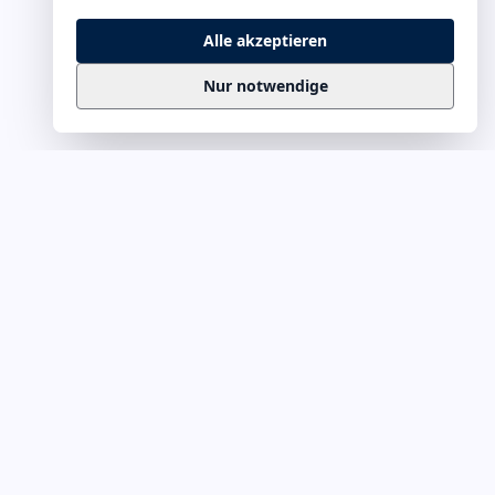
Alle akzeptieren
Nur notwendige
Business
Zitate
Die kuratierte Sammlung inspirierender
Business-Zitate für Präsentationen, Keynotes
und Führungskommunikation. Täglich
erweitert, redaktionell geprüft.
Ein Projekt von
Leuchter.ORG
Business-Zitate für Webmaster