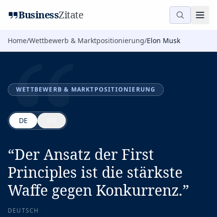
“
Business
Zitate
Home
/
Wettbewerb & Marktpositionierung
/
Elon Musk
WETTBEWERB & MARKTPOSITIONIERUNG
DE
EN
“
Der Ansatz der First
Principles ist die stärkste
Waffe gegen Konkurrenz.
”
DEUTSCH