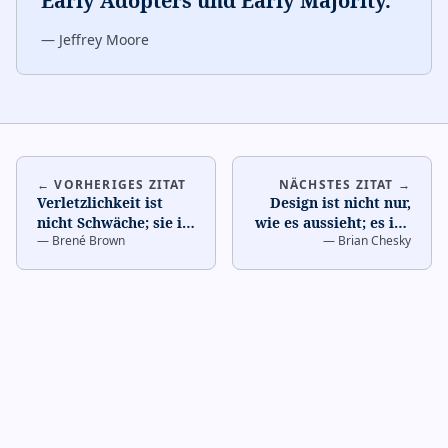
Early Adopters und Early Majority.
”
—
Jeffrey Moore
← VORHERIGES ZITAT
NÄCHSTES ZITAT →
Verletzlichkeit ist
Design ist nicht nur,
nicht Schwäche; sie ist
wie es aussieht; es ist,
—
Brené Brown
—
Brian Chesky
der Geburtsort von
wie es funktioniert.
…
Innovation und Ve
…