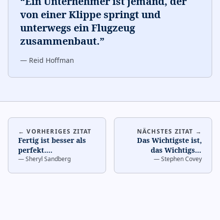
“
Ein Unternehmer ist jemand, der
von einer Klippe springt und
unterwegs ein Flugzeug
zusammenbaut.
”
—
Reid Hoffman
← VORHERIGES ZITAT
NÄCHSTES ZITAT →
Fertig ist besser als
Das Wichtigste ist,
perfekt.
…
das Wichtigste
—
Sheryl Sandberg
—
Stephen Covey
wichtig zu halten.
…