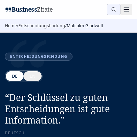
“
Business
Zitate
Home
/
Entscheidungsfindung
/
Malcolm Gladwell
ENTSCHEIDUNGSFINDUNG
DE
EN
“
Der Schlüssel zu guten
Entscheidungen ist gute
Information.
”
DEUTSCH