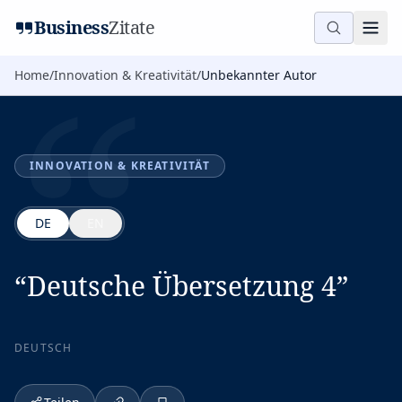
“
Business
Zitate
Home
/
Innovation & Kreativität
/
Unbekannter Autor
INNOVATION & KREATIVITÄT
DE
EN
“
Deutsche Übersetzung 4
”
DEUTSCH