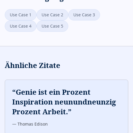
Use Case 1
Use Case 2
Use Case 3
Use Case 4
Use Case 5
Ähnliche Zitate
“
Genie ist ein Prozent
Inspiration neunundneunzig
Prozent Arbeit.
”
—
Thomas Edison