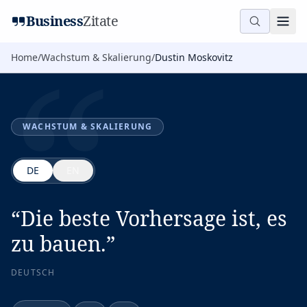
“
Business
Zitate
Home
/
Wachstum & Skalierung
/
Dustin Moskovitz
WACHSTUM & SKALIERUNG
DE
EN
“
Die beste Vorhersage ist, es
zu bauen.
”
DEUTSCH