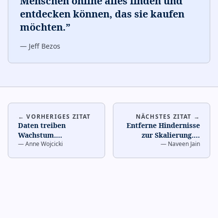
Menschen online alles finden und
entdecken können, das sie kaufen
möchten.
”
—
Jeff Bezos
← VORHERIGES ZITAT
NÄCHSTES ZITAT →
Daten treiben
Entferne Hindernisse
Wachstum.
…
zur Skalierung.
…
—
Anne Wojcicki
—
Naveen Jain