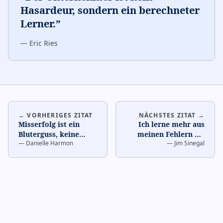
Hasardeur, sondern ein berechneter
Lerner.
”
—
Eric Ries
← VORHERIGES ZITAT
NÄCHSTES ZITAT →
Misserfolg ist ein
Ich lerne mehr aus
Bluterguss, keine
meinen Fehlern als
—
Danielle Harmon
—
Jim Sinegal
Tätowierung.
…
aus meinen Erfolgen.
…