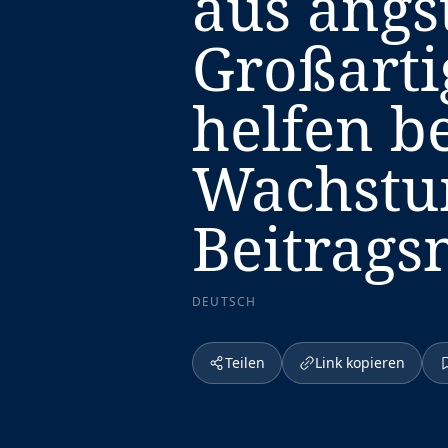
aus angs
Großarti
helfen b
Wachstu
Beitrags
DEUTSCH
Teilen
Link kopieren