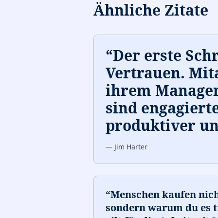
Ähnliche Zitate
“
Der erste Schri
Vertrauen. Mita
ihrem Manager
sind engagierte
produktiver un
—
Jim Harter
“
Menschen kaufen nicht
sondern warum du es tu