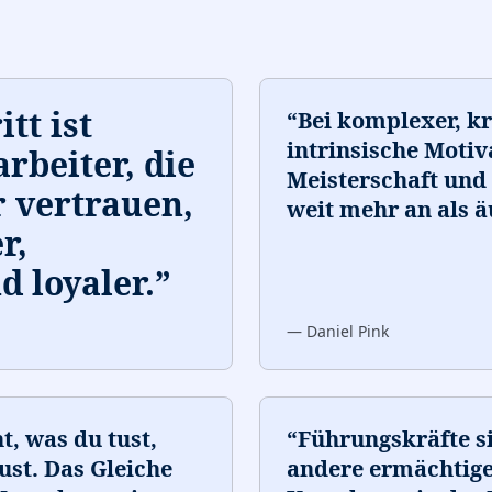
tt ist
“
Bei komplexer, kr
intrinsische Motiv
rbeiter, die
Meisterschaft und 
 vertrauen,
weit mehr an als 
r,
d loyaler.
”
—
Daniel Pink
, was du tust,
“
Führungskräfte si
st. Das Gleiche
andere ermächtigen