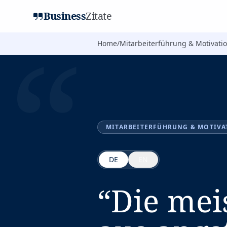
Business
Zitate
“
Home
/
Mitarbeiterführung & Motivati
MITARBEITERFÜHRUNG & MOTIVA
DE
EN
“
Die mei