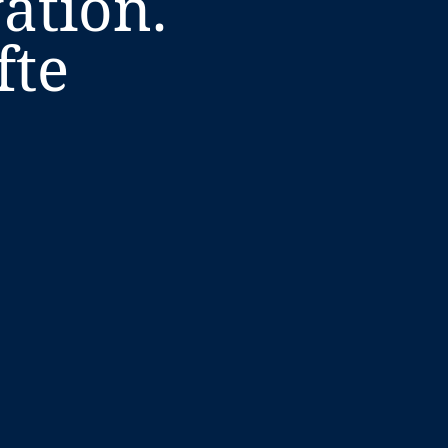
ation.
fte