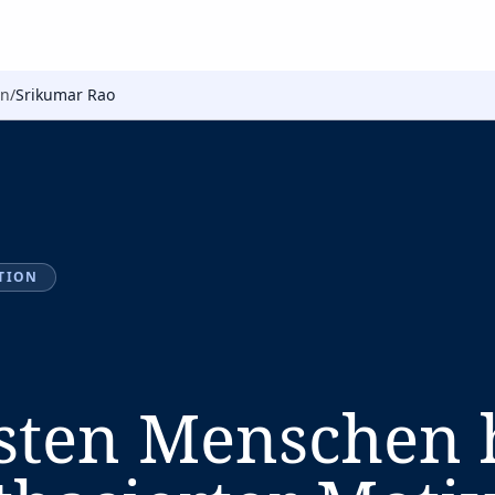
on
/
Srikumar Rao
TION
sten Menschen 