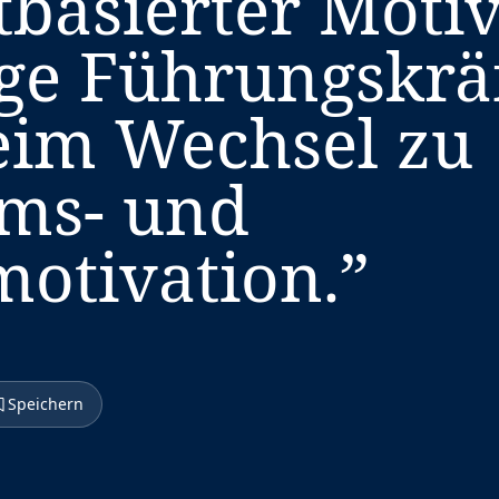
tbasierter Motiv
ge Führungskrä
eim Wechsel zu
ms- und
motivation.
”
Speichern