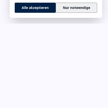
Alle akzeptieren
Nur notwendige
 M–Z
RECHTLICHES
rführung &
Impressum
Datenschutz
onskultur
Cookie-Richtlinie
ät & Fokus
Haftungsausschluss
evermögen
Kontakt
hance
 &
n