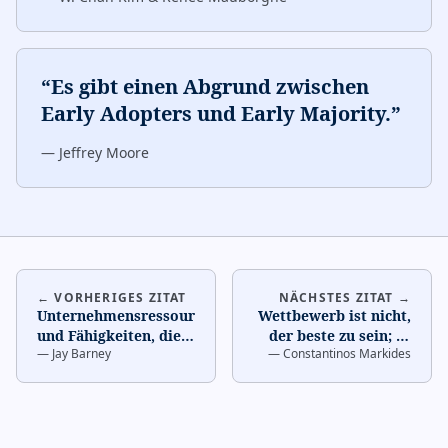
“
Es gibt einen Abgrund zwischen
Early Adopters und Early Majority.
”
—
Jeffrey Moore
← VORHERIGES ZITAT
NÄCHSTES ZITAT →
Unternehmensressourcen
Wettbewerb ist nicht,
und Fähigkeiten, die
der beste zu sein; es
—
Jay Barney
—
Constantinos Markides
wertvoll, selten, nicht
ist, anders zu sein.
…
nachahmbar u
…