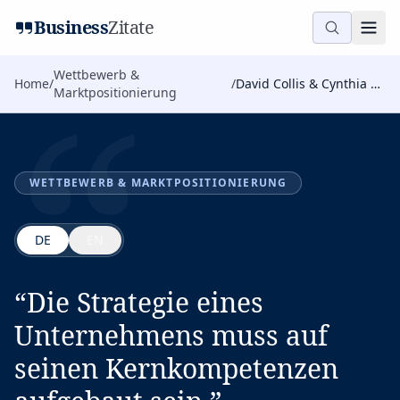
Business
Zitate
“
Wettbewerb &
Home
/
/
David Collis & Cynthia Montgomery
Marktpositionierung
WETTBEWERB & MARKTPOSITIONIERUNG
DE
EN
“
Die Strategie eines
Unternehmens muss auf
seinen Kernkompetenzen