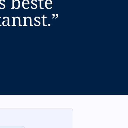
s beste
kannst.
”