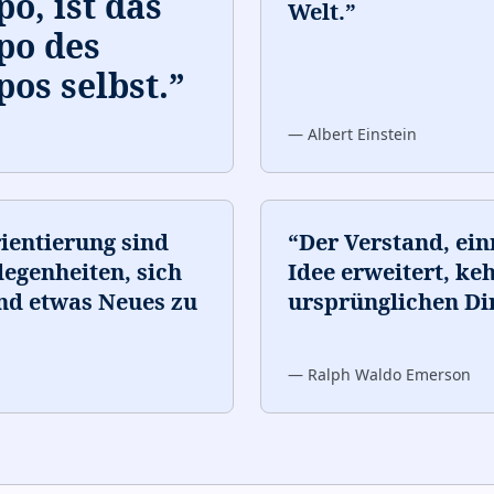
, ist das
Welt.
”
po des
os selbst.
”
—
Albert Einstein
ientierung sind
“
Der Verstand, ei
egenheiten, sich
Idee erweitert, keh
und etwas Neues zu
ursprünglichen Di
—
Ralph Waldo Emerson