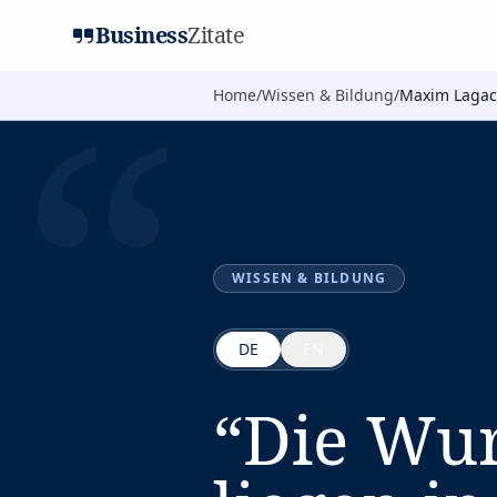
Business
Zitate
“
Home
/
Wissen & Bildung
/
Maxim Lagac
WISSEN & BILDUNG
DE
EN
“
Die Wur