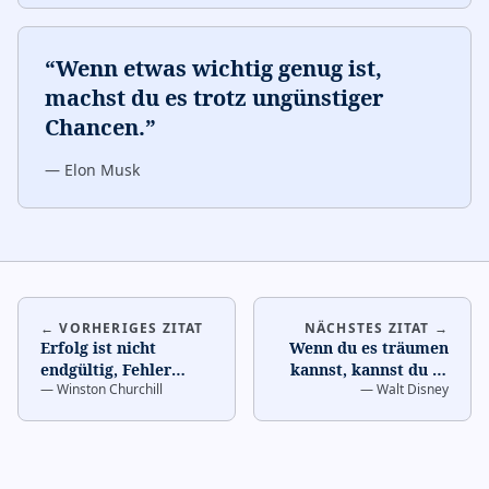
“
Wenn etwas wichtig genug ist,
machst du es trotz ungünstiger
Chancen.
”
—
Elon Musk
← VORHERIGES ZITAT
NÄCHSTES ZITAT →
Erfolg ist nicht
Wenn du es träumen
endgültig, Fehler
kannst, kannst du es
—
Winston Churchill
—
Walt Disney
nicht tödlich: Es ist
tun.
…
der Mut
weiterzumachen,
…