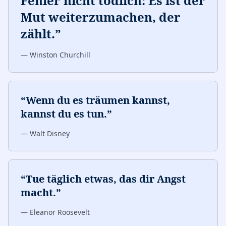
Fehler nicht tödlich: Es ist der
Mut weiterzumachen, der
zählt.
”
—
Winston Churchill
“
Wenn du es träumen kannst,
kannst du es tun.
”
—
Walt Disney
“
Tue täglich etwas, das dir Angst
macht.
”
—
Eleanor Roosevelt