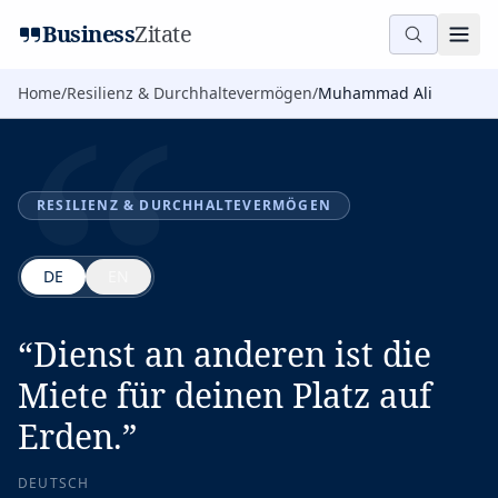
“
Business
Zitate
Home
/
Resilienz & Durchhaltevermögen
/
Muhammad Ali
RESILIENZ & DURCHHALTEVERMÖGEN
DE
EN
“
Dienst an anderen ist die
Miete für deinen Platz auf
Erden.
”
DEUTSCH