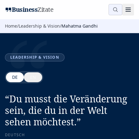
“
Business
Zitate
Home
/
Leadership & Vision
/
Mahatma Gandhi
LEADERSHIP & VISION
DE
EN
“
Du musst die Veränderung
sein, die du in der Welt
sehen möchtest.
”
DEUTSCH