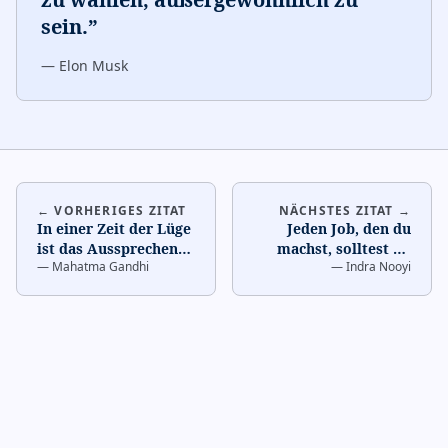
sein.
”
—
Elon Musk
← VORHERIGES ZITAT
NÄCHSTES ZITAT →
In einer Zeit der Lüge
Jeden Job, den du
ist das Aussprechen
machst, solltest du
—
Mahatma Gandhi
—
Indra Nooyi
der Wahrheit eine
für andere tun, nicht
revolutionäre Tat.
…
nur für dich.
…