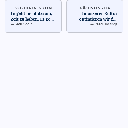
← VORHERIGES ZITAT
NÄCHSTES ZITAT →
Es geht nicht darum,
In unserer Kultur
Zeit zu haben. Es geht
optimieren wir für
—
Seth Godin
—
Reed Hastings
darum,
Innovationsgeschwindigkei
Entscheidungen zu
nicht für Fehle
…
treffen.
…