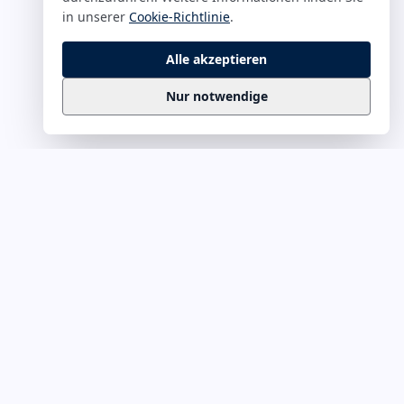
in unserer
Cookie-Richtlinie
.
Alle akzeptieren
Nur notwendige
Business
Zitate
Die kuratierte Sammlung inspirierender
Business-Zitate für Präsentationen, Keynotes
und Führungskommunikation. Täglich
erweitert, redaktionell geprüft.
Ein Projekt von
Leuchter.ORG