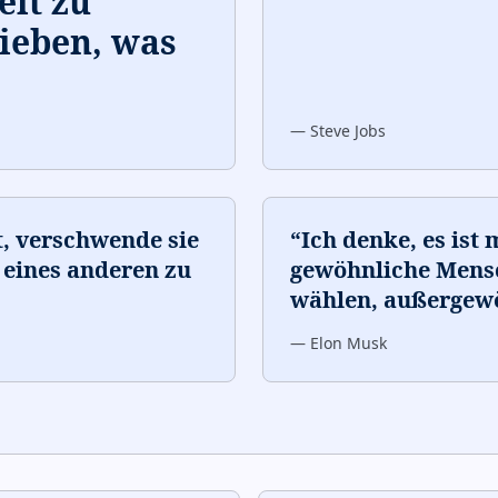
eit zu
 lieben, was
—
Steve Jobs
t, verschwende sie
“
Ich denke, es ist 
 eines anderen zu
gewöhnliche Mensc
wählen, außergewö
—
Elon Musk