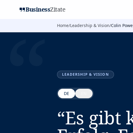
Business
Zitate
“
Home
/
Leadership & Vision
/
Colin Powe
LEADERSHIP & VISION
DE
EN
“
Es gibt