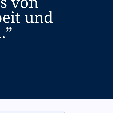
is von
beit und
.
”