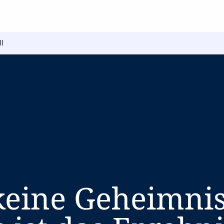
ll
 keine Geheimni