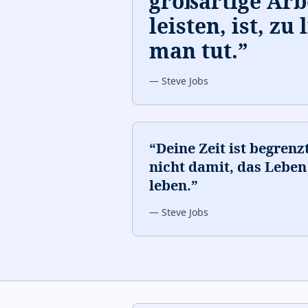
großartige Arb
leisten, ist, zu
man tut.
”
—
Steve Jobs
“
Deine Zeit ist begrenz
nicht damit, das Leben
leben.
”
—
Steve Jobs