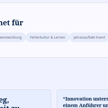
net für
teentwicklung
Fehlerkultur & Lernen
Jahresauftakt-Event
eg,
“
Innovation unter
einem Anführer un