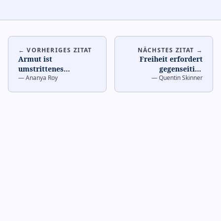
← VORHERIGES ZITAT
NÄCHSTES ZITAT →
Armut ist
Freiheit erfordert
umstrittenes
gegenseitige
—
Ananya Roy
—
Quentin Skinner
Konzept
…
Anerkennung
…