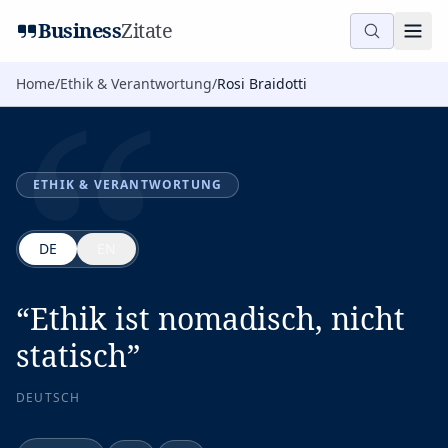
“
Business
Zitate
Home
/
Ethik & Verantwortung
/
Rosi Braidotti
ETHIK & VERANTWORTUNG
DE
EN
“
Ethik ist nomadisch, nicht
statisch
”
DEUTSCH