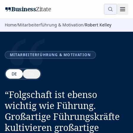
“
Business
Zitate
Home
/
Mitarbeiterführung & Motivation
/
Robert Kelley
MITARBEITERFÜHRUNG & MOTIVATION
DE
EN
“
Folgschaft ist ebenso
wichtig wie Führung.
Großartige Führungskräfte
kultivieren großartige