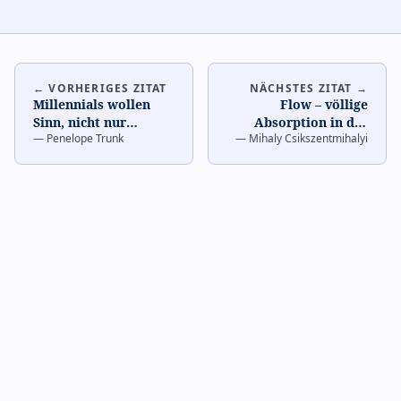
← VORHERIGES ZITAT
NÄCHSTES ZITAT →
Millennials wollen
Flow – völlige
Sinn, nicht nur
Absorption in der
—
Penelope Trunk
—
Mihaly Csikszentmihalyi
Gehalt.
Arbeit – ist der
Führungskräfte, die
höchste Zustand von
dies ignorieren,
…
Engagement
…