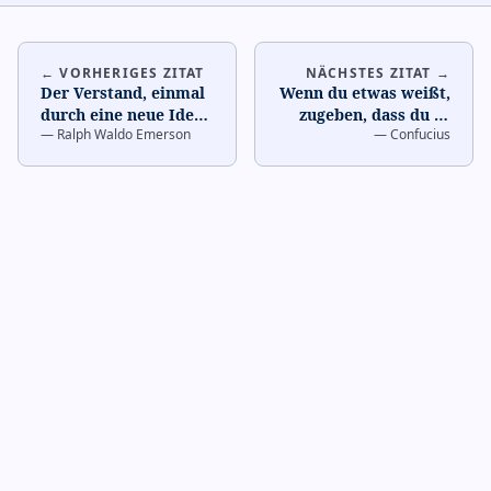
← VORHERIGES ZITAT
NÄCHSTES ZITAT →
Der Verstand, einmal
Wenn du etwas weißt,
durch eine neue Idee
zugeben, dass du es
—
Ralph Waldo Emerson
—
Confucius
erweitert, kehrt nie
weißt; wenn du etwas
zu seinen ursprün
…
nicht weißt, zugeb
…