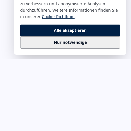
zu verbessern und anonymisierte Analysen
durchzuführen. Weitere Informationen finden Sie
in unserer
Cookie-Richtlinie
.
Alle akzeptieren
Nur notwendige
Business
Zitate
Die kuratierte Sammlung inspirierender
Business-Zitate für Präsentationen, Keynotes
und Führungskommunikation. Täglich
erweitert, redaktionell geprüft.