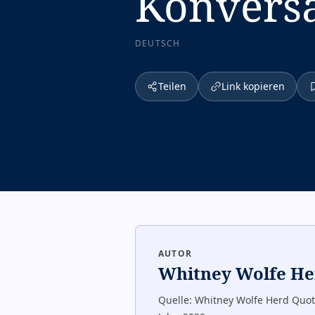
Konversa
DEUTSCH
Teilen
Link kopieren
AUTOR
Whitney Wolfe H
Quelle:
Whitney Wolfe Herd Quot