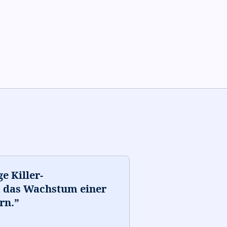
e Killer-
m das Wachstum einer
rn.
”