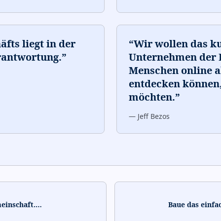
fts liegt in der
“
Wir wollen das k
rantwortung.
”
Unternehmen der E
Menschen online a
entdecken können,
möchten.
”
—
Jeff Bezos
einschaft.
…
Baue das einfa