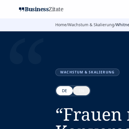
Business
Zitate
“
Home
/
Wachstum & Skalierung
/
Whitne
WACHSTUM & SKALIERUNG
DE
EN
“
Frauen 