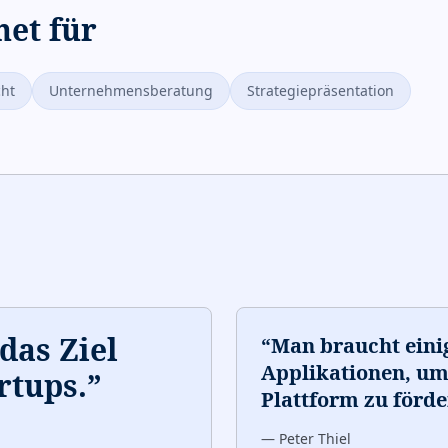
net für
cht
Unternehmensberatung
Strategiepräsentation
das Ziel
“
Man braucht einig
Applikationen, u
rtups.
”
Plattform zu förde
—
Peter Thiel