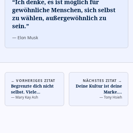
“
Ich denke, es ist möglich für
gewöhnliche Menschen, sich selbst
zu wählen, außergewöhnlich zu
sein.
”
—
Elon Musk
← VORHERIGES ZITAT
NÄCHSTES ZITAT →
Begrenzte dich nicht
Deine Kultur ist deine
selbst. Viele
Marke.
…
—
Mary Kay Ash
—
Tony Hsieh
Menschen
beschränken sich auf
das, was sie de
…