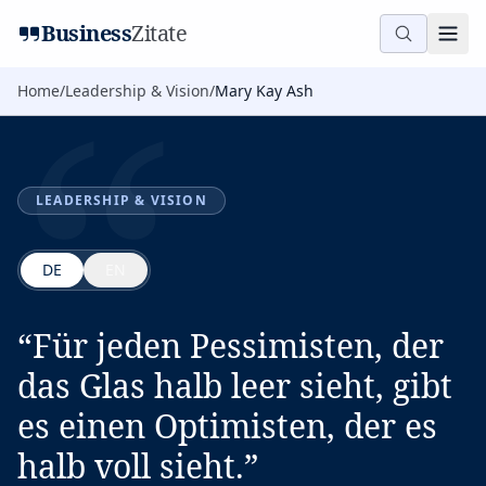
“
Business
Zitate
Home
/
Leadership & Vision
/
Mary Kay Ash
LEADERSHIP & VISION
DE
EN
“
Für jeden Pessimisten, der
das Glas halb leer sieht, gibt
es einen Optimisten, der es
halb voll sieht.
”