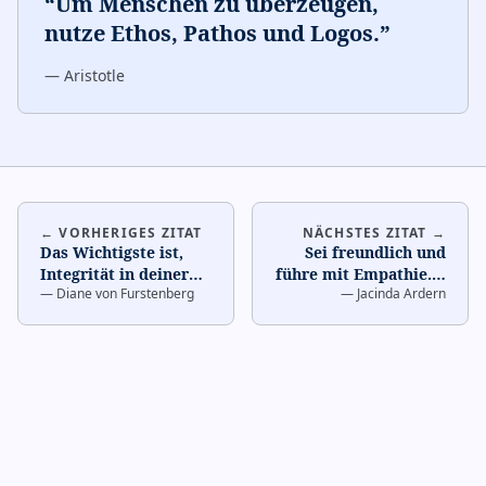
“
Um Menschen zu überzeugen,
nutze Ethos, Pathos und Logos.
”
—
Aristotle
← VORHERIGES ZITAT
NÄCHSTES ZITAT →
Das Wichtigste ist,
Sei freundlich und
Integrität in deiner
führe mit Empathie.
…
—
Diane von Furstenberg
—
Jacinda Ardern
Botschaft zu haben.
…