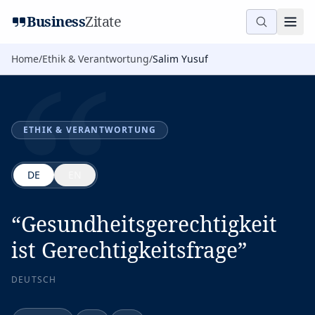
“
Business
Zitate
Home
/
Ethik & Verantwortung
/
Salim Yusuf
ETHIK & VERANTWORTUNG
DE
EN
“
Gesundheitsgerechtigkeit
ist Gerechtigkeitsfrage
”
DEUTSCH