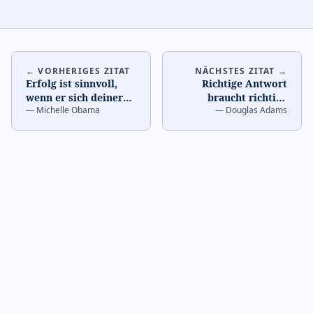
← VORHERIGES ZITAT
NÄCHSTES ZITAT →
Erfolg ist sinnvoll,
Richtige Antwort
wenn er sich deiner
braucht richtige
—
Michelle Obama
—
Douglas Adams
anfühlt
…
Frage
…