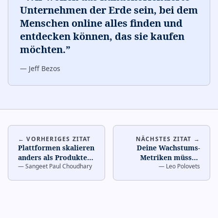
Unternehmen der Erde sein, bei dem
Menschen online alles finden und
entdecken können, das sie kaufen
möchten.
”
—
Jeff Bezos
← VORHERIGES ZITAT
NÄCHSTES ZITAT →
Plattformen skalieren
Deine Wachstums-
anders als Produkte.
Metriken müssen
—
Sangeet Paul Choudhary
—
Leo Polovets
Verstehe den
Leading Indicators
Netzwerkeffekt.
…
sein, nicht Lagging.
…