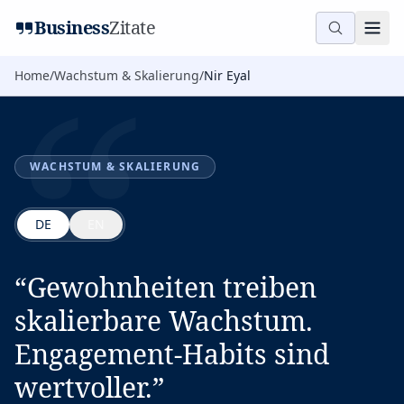
“
Business
Zitate
Home
/
Wachstum & Skalierung
/
Nir Eyal
WACHSTUM & SKALIERUNG
DE
EN
“
Gewohnheiten treiben
skalierbare Wachstum.
Engagement-Habits sind
wertvoller.
”