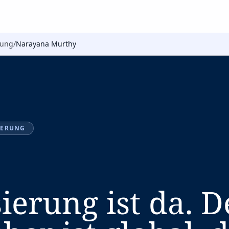
rung
/
Narayana Murthy
IERUNG
ierung ist da. D