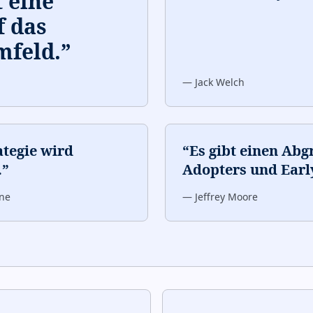
t eine
f das
feld.
”
—
Jack Welch
ategie wird
“
Es gibt einen Ab
.
”
Adopters und Earl
ne
—
Jeffrey Moore