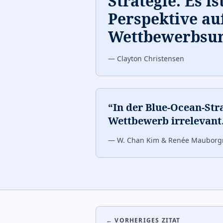
Strategie. Es is
Perspektive au
Wettbewerbsum
—
Clayton Christensen
“
In der Blue-Ocean-Str
Wettbewerb irrelevant
—
W. Chan Kim & Renée Mauborg
← VORHERIGES ZITAT