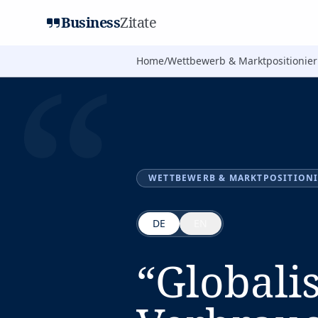
Business
Zitate
“
Home
/
Wettbewerb & Marktpositionie
WETTBEWERB & MARKTPOSITION
DE
EN
“
Globalis