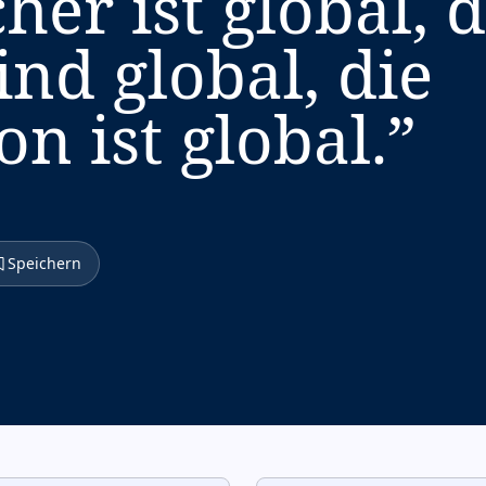
er ist global, d
ind global, die
n ist global.
”
Speichern