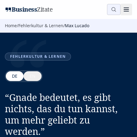
“
Business
Zitate
Home
/
Fehlerkultur & Lernen
/
Max Lucado
FEHLERKULTUR & LERNEN
DE
EN
“
Gnade bedeutet, es gibt
nichts, das du tun kannst,
um mehr geliebt zu
werden.
”