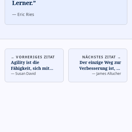
Lerner.
”
—
Eric Ries
← VORHERIGES ZITAT
NÄCHSTES ZITAT →
Agility ist die
Der einzige Weg zur
Fähigkeit, sich mit
Verbesserung ist, zu
—
Susan David
—
James Altucher
Absicht und
scheitern.
…
Authentizität
anzupassen.
…