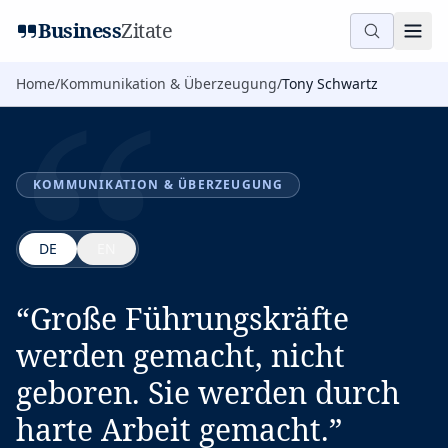
“
Business
Zitate
Home
/
Kommunikation & Überzeugung
/
Tony Schwartz
KOMMUNIKATION & ÜBERZEUGUNG
DE
EN
“
Große Führungskräfte
werden gemacht, nicht
geboren. Sie werden durch
harte Arbeit gemacht.
”