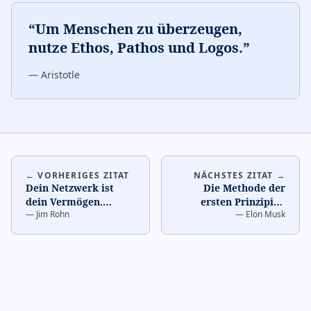
“
Um Menschen zu überzeugen,
nutze Ethos, Pathos und Logos.
”
—
Aristotle
← VORHERIGES ZITAT
NÄCHSTES ZITAT →
Dein Netzwerk ist
Die Methode der
dein Vermögen.
…
ersten Prinzipien
—
Jim Rohn
—
Elon Musk
ermöglicht es dir,
unnötige Annahmen
zu identi
…