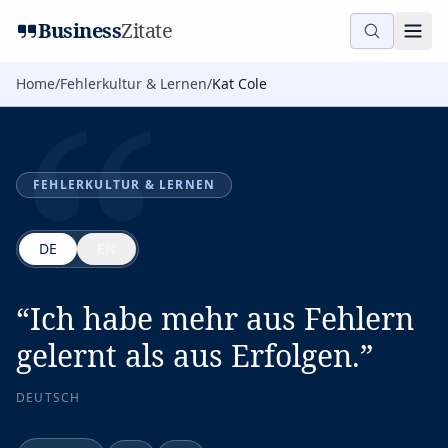
“
Business
Zitate
Home
/
Fehlerkultur & Lernen
/
Kat Cole
FEHLERKULTUR & LERNEN
DE
EN
“
Ich habe mehr aus Fehlern
gelernt als aus Erfolgen.
”
DEUTSCH