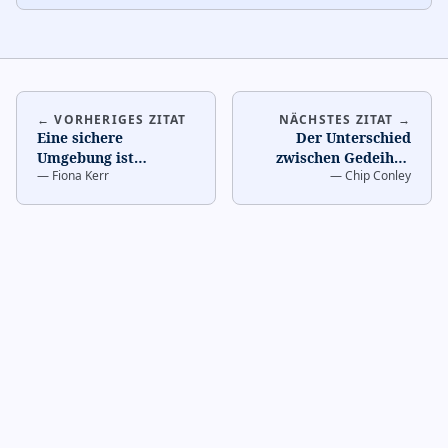
← VORHERIGES ZITAT
NÄCHSTES ZITAT →
Eine sichere
Der Unterschied
Umgebung ist
zwischen Gedeihen
—
Fiona Kerr
—
Chip Conley
essentiell zum Lernen
und bloßem
aus Fehlern.
…
Überleben ist Kultur.
…