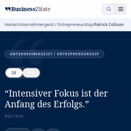
“
Business
Zitate
Home
/
Unternehmergeist / Entrepreneurship
/
Patrick Collison
UNTERNEHMERGEIST / ENTREPRENEURSHIP
DE
EN
“
Intensiver Fokus ist der
Anfang des Erfolgs.
”
DEUTSCH