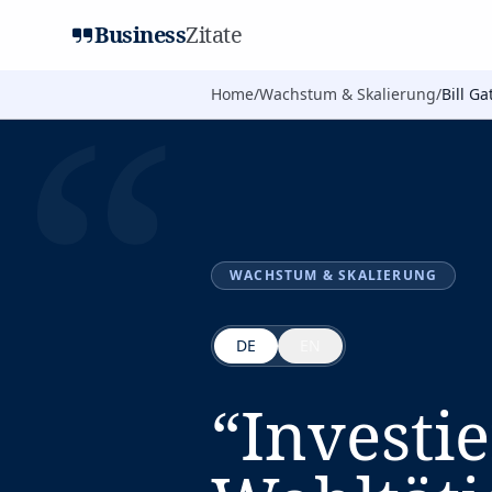
Business
Zitate
“
Home
/
Wachstum & Skalierung
/
Bill Ga
WACHSTUM & SKALIERUNG
DE
EN
“
Investi