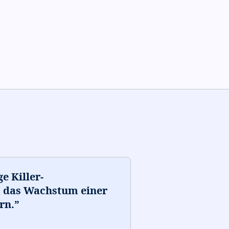
e Killer-
m das Wachstum einer
rn.
”