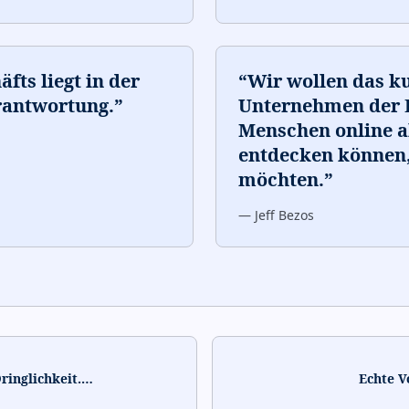
fts liegt in der
“
Wir wollen das k
rantwortung.
”
Unternehmen der E
Menschen online a
entdecken können,
möchten.
”
—
Jeff Bezos
inglichkeit.
…
Echte V