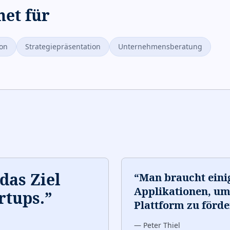
net für
ion
Strategiepräsentation
Unternehmensberatung
das Ziel
“
Man braucht einig
Applikationen, u
rtups.
”
Plattform zu förde
—
Peter Thiel