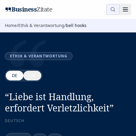
“
Business
Zitate
Home
/
Ethik & Verantwortung
/
bell hooks
ETHIK & VERANTWORTUNG
DE
EN
“
Liebe ist Handlung,
erfordert Verletzlichkeit
”
DEUTSCH