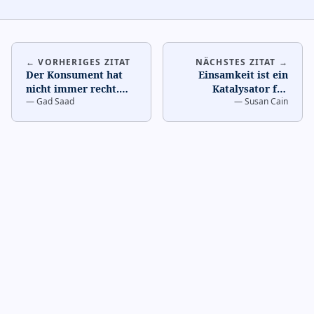
← VORHERIGES ZITAT
NÄCHSTES ZITAT →
Der Konsument hat
Einsamkeit ist ein
nicht immer recht.
…
Katalysator für
—
Gad Saad
—
Susan Cain
Innovation.
…