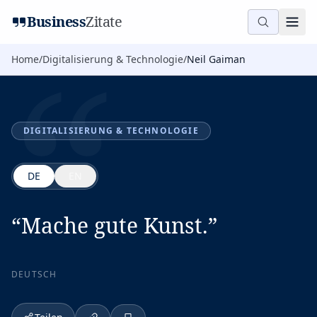
“
Business
Zitate
Home
/
Digitalisierung & Technologie
/
Neil Gaiman
DIGITALISIERUNG & TECHNOLOGIE
DE
EN
“
Mache gute Kunst.
”
DEUTSCH