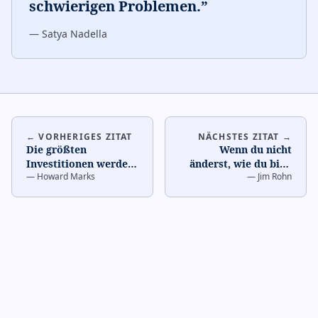
schwierigen Problemen.
”
—
Satya Nadella
← VORHERIGES ZITAT
NÄCHSTES ZITAT →
Die größten
Wenn du nicht
Investitionen werden
änderst, wie du bist,
—
Howard Marks
—
Jim Rohn
getätigt, wenn andere
wirst du immer das
den Glauben verloren
haben, was du hast.
…
habe
…