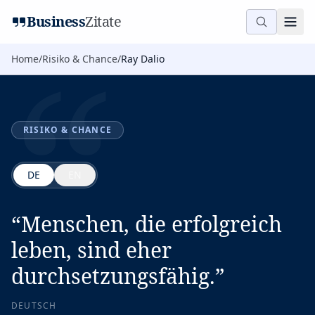
“
Business
Zitate
Home
/
Risiko & Chance
/
Ray Dalio
RISIKO & CHANCE
DE
EN
“
Menschen, die erfolgreich
leben, sind eher
durchsetzungsfähig.
”
DEUTSCH