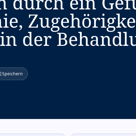
n durch ein Gef
e, Zugehörigke
 in der Behandl
Speichern