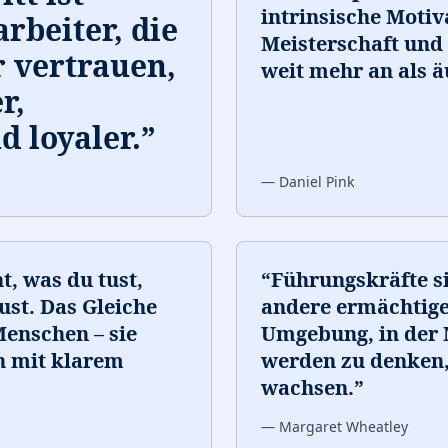
intrinsische Motiv
rbeiter, die
Meisterschaft und 
 vertrauen,
weit mehr an als 
r,
d loyaler.
”
—
Daniel Pink
, was du tust,
“
Führungskräfte si
st. Das Gleiche
andere ermächtigen
 Menschen – sie
Umgebung, in der
n mit klarem
werden zu denken,
wachsen.
”
—
Margaret Wheatley