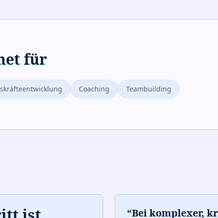
net für
skräfteentwicklung
Coaching
Teambuilding
tt ist
“
Bei komplexer, kr