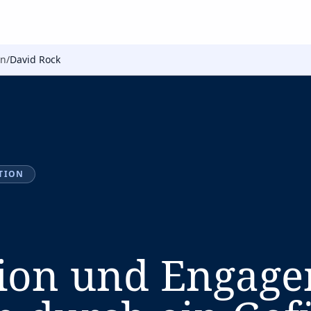
on
/
David Rock
TION
ion und Engag