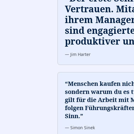
Vertrauen. Mita
ihrem Manager
sind engagierte
produktiver un
—
Jim Harter
“
Menschen kaufen nicht
sondern warum du es tu
gilt für die Arbeit mit
folgen Führungskräfte
Sinn.
”
—
Simon Sinek