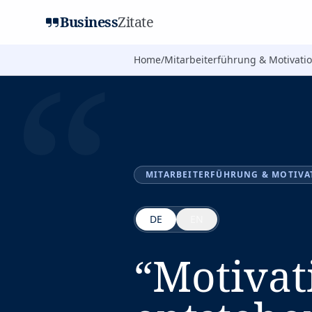
Business
Zitate
“
Home
/
Mitarbeiterführung & Motivati
MITARBEITERFÜHRUNG & MOTIVA
DE
EN
“
Motivat