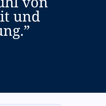
ühl von
it und
ung.
”