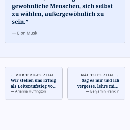
gewöhnliche Menschen, sich selbst
zu wählen, außergewöhnlich zu
sein.
”
—
Elon Musk
← VORHERIGES ZITAT
NÄCHSTES ZITAT →
Wir stellen uns Erfolg
Sag es mir und ich
als Leiteraufstieg vor,
vergesse, lehre mich
—
Arianna Huffington
—
Benjamin Franklin
aber dieser Ansatz
und ich erinnere mich
kann zu Burnou
…
vielleicht, beteil
…