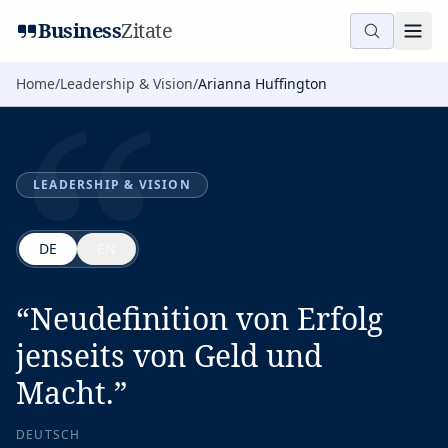
“
Business
Zitate
Home
/
Leadership & Vision
/
Arianna Huffington
LEADERSHIP & VISION
DE
EN
“
Neudefinition von Erfolg
jenseits von Geld und
Macht.
”
DEUTSCH