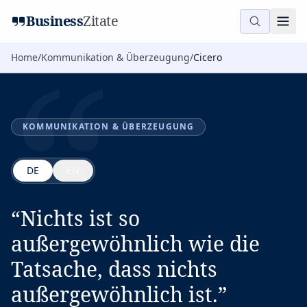
“
Business
Zitate
Home
/
Kommunikation & Überzeugung
/
Cicero
KOMMUNIKATION & ÜBERZEUGUNG
DE
EN
“
Nichts ist so
außergewöhnlich wie die
Tatsache, dass nichts
außergewöhnlich ist.
”