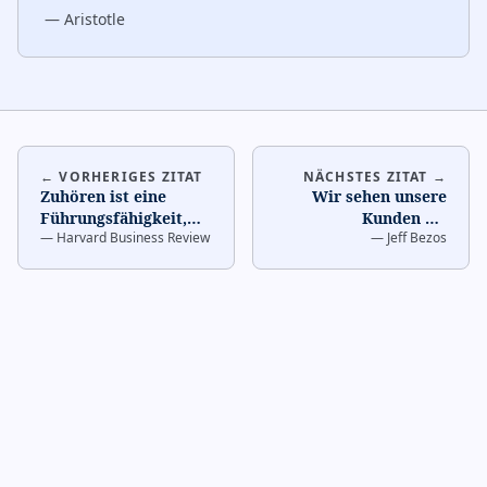
—
Aristotle
← VORHERIGES ZITAT
NÄCHSTES ZITAT →
Zuhören ist eine
Wir sehen unsere
Führungsfähigkeit,
Kunden als
—
Harvard Business Review
—
Jeff Bezos
die sich direkt auf
eingeladene Gäste auf
dein
einer Party, und wir
Geschäftsergebnis a
…
sind die
…