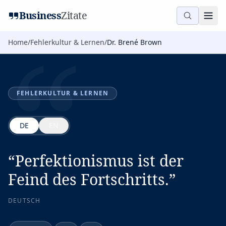
“
Business
Zitate
Home
/
Fehlerkultur & Lernen
/
Dr. Brené Brown
FEHLERKULTUR & LERNEN
DE
EN
“
Perfektionismus ist der
Feind des Fortschritts.
”
DEUTSCH