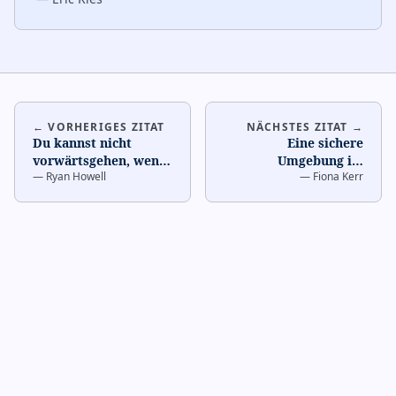
← VORHERIGES ZITAT
NÄCHSTES ZITAT →
Du kannst nicht
Eine sichere
vorwärtsgehen, wenn
Umgebung ist
—
Ryan Howell
—
Fiona Kerr
du ständig
essentiell zum Lernen
zurückschaust.
…
aus Fehlern.
…