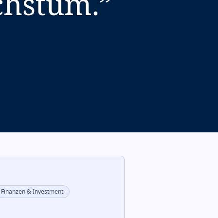
chstum.
”
Finanzen & Investment