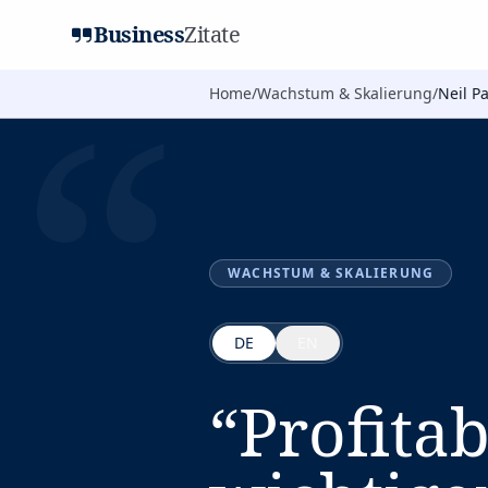
Business
Zitate
“
Home
/
Wachstum & Skalierung
/
Neil Pa
WACHSTUM & SKALIERUNG
DE
EN
“
Profita