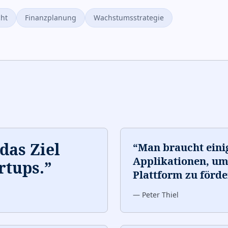
cht
Finanzplanung
Wachstumsstrategie
das Ziel
“
Man braucht einig
Applikationen, u
rtups.
”
Plattform zu förde
—
Peter Thiel