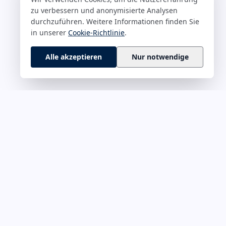
zu verbessern und anonymisierte Analysen
durchzuführen. Weitere Informationen finden Sie
in unserer
Cookie-Richtlinie
.
Alle akzeptieren
Nur notwendige
 M–Z
RECHTLICHES
rführung &
Impressum
Datenschutz
onskultur
Cookie-Richtlinie
ät & Fokus
Haftungsausschluss