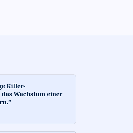
e Killer-
m das Wachstum einer
rn.
”