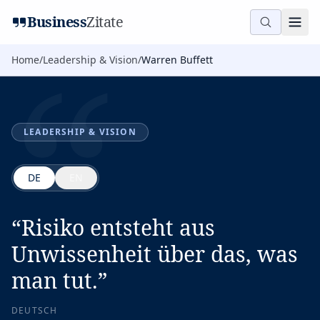
“
Business
Zitate
Home
/
Leadership & Vision
/
Warren Buffett
LEADERSHIP & VISION
DE
EN
“
Risiko entsteht aus
Unwissenheit über das, was
man tut.
”
DEUTSCH