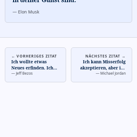
—
Elon Musk
← VORHERIGES ZITAT
NÄCHSTES ZITAT →
Ich wollte etwas
Ich kann Misserfolg
Neues erfinden. Ich
akzeptieren, aber ich
—
Jeff Bezos
—
Michael Jordan
wollte nichts
kann nicht
Abgekauertes
akzeptieren, es nicht
machen.
…
zu ve
…