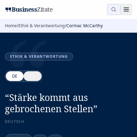
“
Business
Zitate
Home
/
Ethik & Verantwortung
/
Cormac McCarthy
ETHIK & VERANTWORTUNG
DE
EN
“
Stärke kommt aus
gebrochenen Stellen
”
DEUTSCH