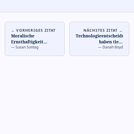
← VORHERIGES ZITAT
NÄCHSTES ZITAT →
Moralische
Technologieentscheidunge
Ernsthaftigkeit
haben tiefe
—
Susan Sontag
—
Danah Boyd
erfordert
Auswirkungen
…
Imagination
…