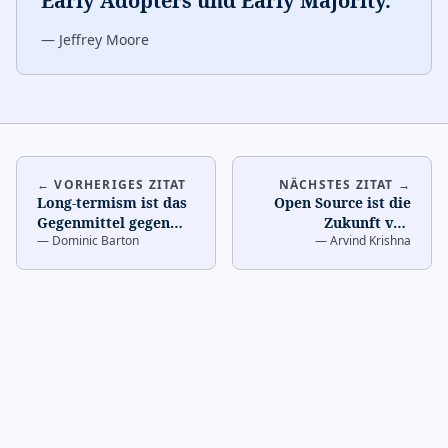
Early Adopters und Early Majority.
”
—
Jeffrey Moore
← VORHERIGES ZITAT
NÄCHSTES ZITAT →
Long-termism ist das
Open Source ist die
Gegenmittel gegen
Zukunft von
—
Dominic Barton
—
Arvind Krishna
Quartals-
Enterprise Software.
Kapitalismus.
…
…