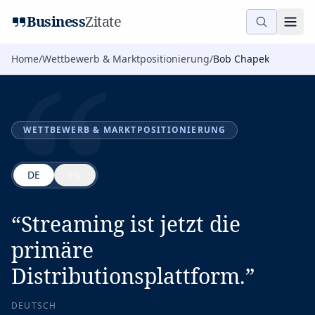
“
Business
Zitate
Home
/
Wettbewerb & Marktpositionierung
/
Bob Chapek
WETTBEWERB & MARKTPOSITIONIERUNG
DE
EN
“
Streaming ist jetzt die
primäre
Distributionsplattform.
”
DEUTSCH