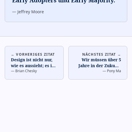
Early Adopters und Early Majority.
”
—
Jeffrey Moore
← VORHERIGES ZITAT
NÄCHSTES ZITAT →
Design ist nicht nur,
Wir müssen über 5
wie es aussieht; es ist,
Jahre in der Zukunft
—
Brian Chesky
—
Pony Ma
wie es funktioniert.
…
denken, nicht nur
über das nächste
Quarta
…