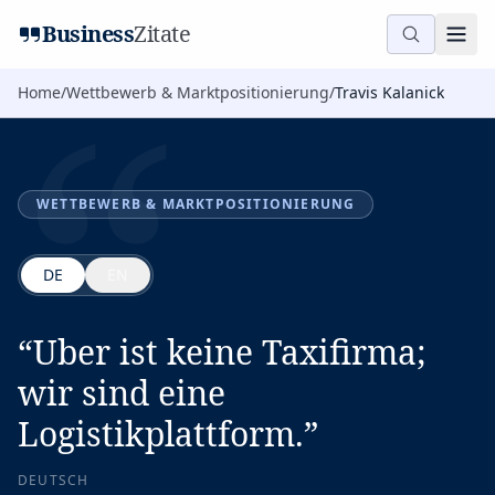
“
Business
Zitate
Home
/
Wettbewerb & Marktpositionierung
/
Travis Kalanick
WETTBEWERB & MARKTPOSITIONIERUNG
DE
EN
“
Uber ist keine Taxifirma;
wir sind eine
Logistikplattform.
”
DEUTSCH