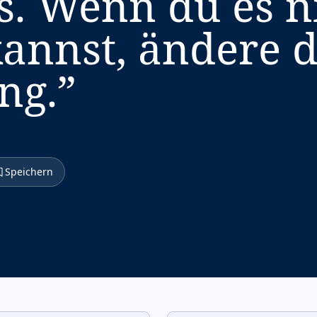
s. Wenn du es n
annst, ändere 
ng.
”
Speichern