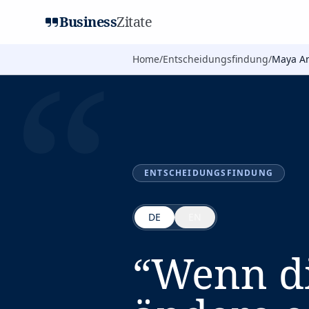
Business
Zitate
“
Home
/
Entscheidungsfindung
/
Maya A
ENTSCHEIDUNGSFINDUNG
DE
EN
“
Wenn dir