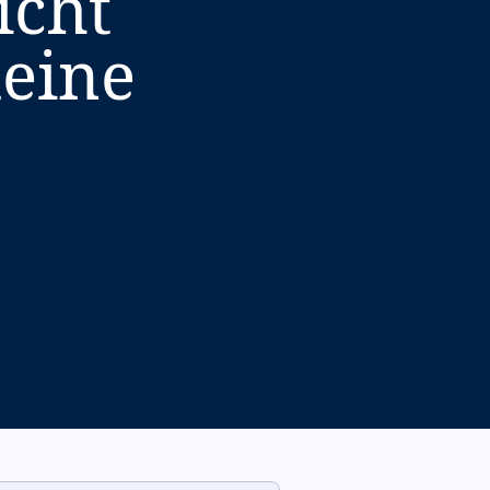
icht
deine