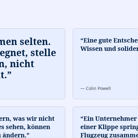
en selten.
“
Eine gute Entsche
Wissen und solider
gnet, stelle
n, nicht
t.
”
—
Colin Powell
rn, was wir nicht
“
Ein Unternehmer 
es sehen, können
einer Klippe sprin
u ändern.
”
Flugzeug zusamme