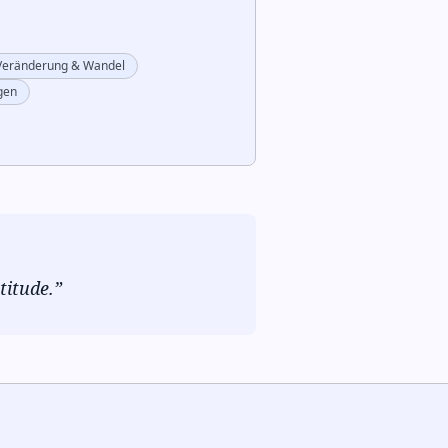
Veränderung & Wandel
gen
titude.
”