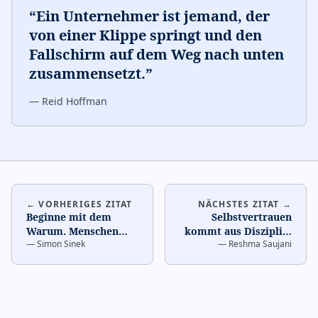
“
Ein Unternehmer ist jemand, der
von einer Klippe springt und den
Fallschirm auf dem Weg nach unten
zusammensetzt.
”
—
Reid Hoffman
← VORHERIGES ZITAT
NÄCHSTES ZITAT →
Beginne mit dem
Selbstvertrauen
Warum. Menschen
kommt aus Disziplin.
—
Simon Sinek
—
Reshma Saujani
kaufen nicht, was du
…
tust, sondern warum
du es t
…